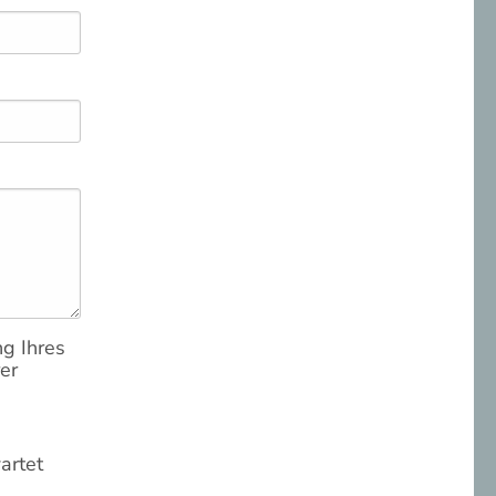
g Ihres
er
artet