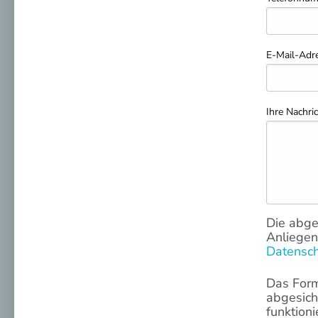
E-Mail-Adr
Ihre Nachri
Die abge
Anliegen
Datensch
Das Form
abgesich
funktion