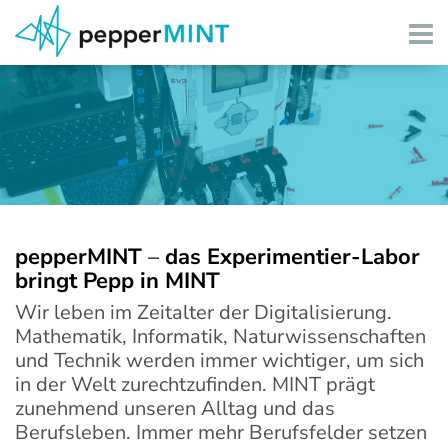
Angebote Schulen
Angebote Freizeit
Angebote Coaching
Über pepperMINT
pepperMINT
–
das Experimentier-Labor
bringt Pepp in MINT
Partner/Gönner
Wir leben im Zeitalter der Digitalisierung.
Mathematik, Informatik, Naturwissenschaften
und Technik werden immer wichtiger, um sich
Kontakt/Infos
in der Welt zurechtzufinden. MINT prägt
zunehmend unseren Alltag und das
Berufsleben. Immer mehr Berufsfelder setzen
Medien