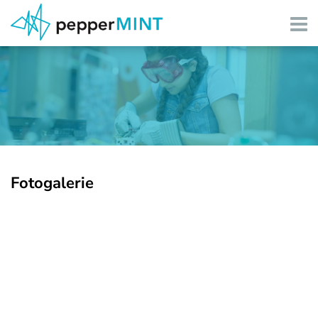
Angebote Schulen
Angebote Freizeit
Angebote Coaching
Über pepperMINT
Fotogalerie
Partner/Gönner
Kontakt/Infos
Medien